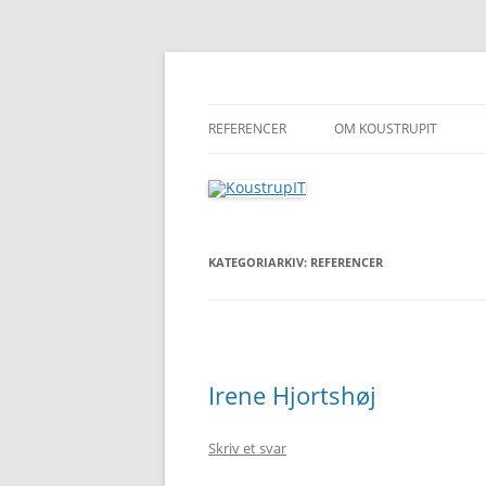
Hop
til
indhold
Hjemmesider, webshops, systemudvikling
KoustrupIT
REFERENCER
OM KOUSTRUPIT
KATEGORIARKIV:
REFERENCER
Irene Hjortshøj
Skriv et svar