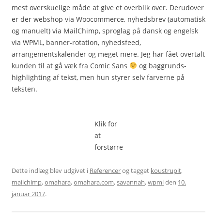
mest overskuelige måde at give et overblik over. Derudover
er der webshop via Woocommerce, nyhedsbrev (automatisk
og manuelt) via MailChimp, sproglag på dansk og engelsk
via WPML, banner-rotation, nyhedsfeed,
arrangementskalender og meget mere. Jeg har fået overtalt
kunden til at gå væk fra Comic Sans
og baggrunds-
highlighting af tekst, men hun styrer selv farverne på
teksten.
Klik for
at
forstørre
Dette indlæg blev udgivet i
Referencer
og tagget
koustrupit
,
mailchimp
,
omahara
,
omahara.com
,
savannah
,
wpml
den
10.
januar 2017
.