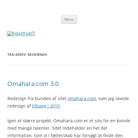
Hop
til
KoustrupIT
indhold
Hjemmesider, webshops, systemudvikling
Menu
TAG-ARKIV:
SAVANNAH
Omahara.com 3.0
Redesign fra bunden af sitet
omahara.com
, som jeg lavede
redesign af
tilbage i 2010
.
Igen et større projekt. Omahara.com er et site for en kvinde
med mange talenter. Sitet indeholder en hel del
information, som vi i fællesskab har forsøgt at finde den